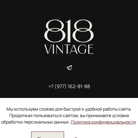
+7 (977) 162-81-88
ИП Ширшова Александра Алексеевна,
ИНН 691507118728
Пользовательское соглашение
Мы используем cookies для быстрой и удобной работы сайта.
Электронное согласие покупателя на рассылку
Продолжая пользоваться сайтом, вы принимаете условия
Согласие на обработку персональных данных
обработки персональных данных.
Политика конфиденциальности
.