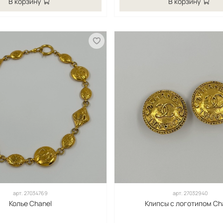
В корзину
В корзину
арт.
27034769
арт.
27032940
Колье Chanel
Клипсы с логотипом Ch