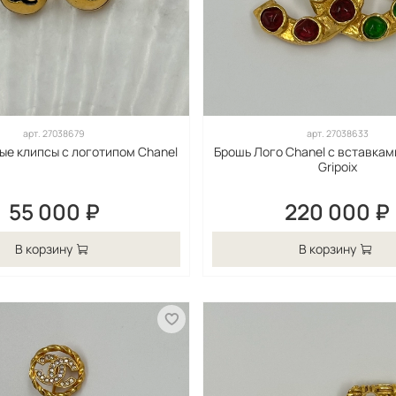
арт.
27038679
арт.
27038633
е клипсы с логотипом Chanel
Брошь Лого Chanel с вставкам
Gripoix
55 000 ₽
220 000 ₽
В корзину
В корзину