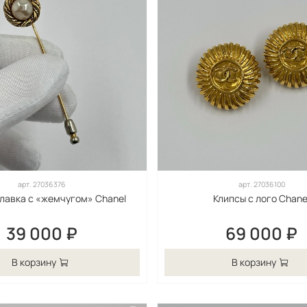
арт.
27036376
арт.
27036100
лавка с «жемчугом» Chanel
Клипсы с лого Chane
39 000 ₽
69 000 ₽
В корзину
В корзину