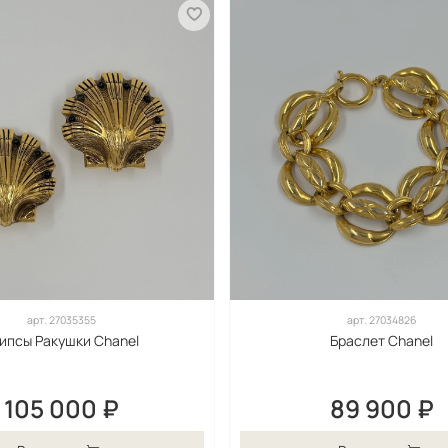
арт.
27035355
арт.
27034826
ипсы Ракушки Chanel
Браслет Chanel
105 000 ₽
89 900 ₽