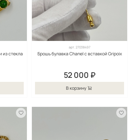
арт.
27038497
и из стекла
Брошь булавка Chanel с вставкой Gripoix
52 000 ₽
В корзину