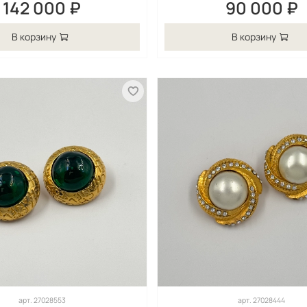
142 000 ₽
90 000 ₽
В корзину
В корзину
арт.
27028553
арт.
27028444