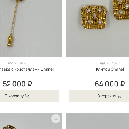
арт.
27038041
арт.
27037267
лавка с кристаллами Chanel
Клипсы Chanel
52 000 ₽
64 000 ₽
В корзину
В корзину