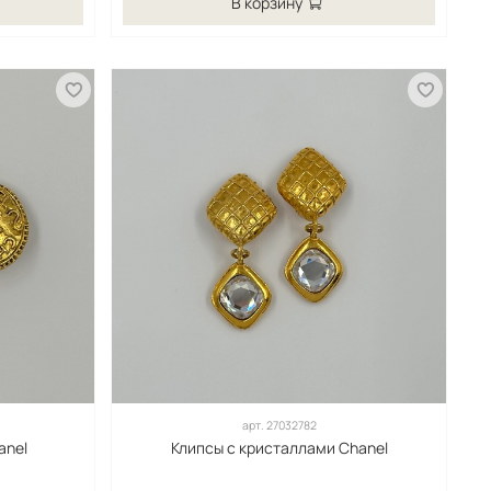
В корзину
арт.
27032782
anel
Клипсы с кристаллами Chanel