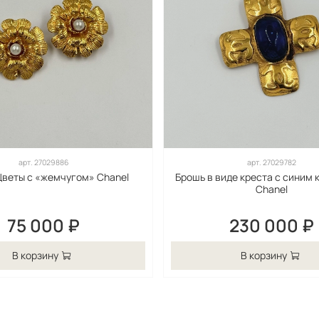
арт.
27029886
арт.
27029782
Цветы с «жемчугом» Chanel
Брошь в виде креста с синим
Chanel
75 000 ₽
230 000 ₽
В корзину
В корзину