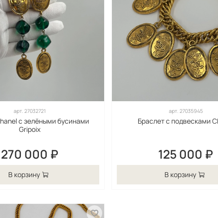
арт.
27032721
арт.
27035945
hanel с зелёными бусинами
Браслет с подвесками C
Gripoix
270 000 ₽
125 000 ₽
В корзину
В корзину