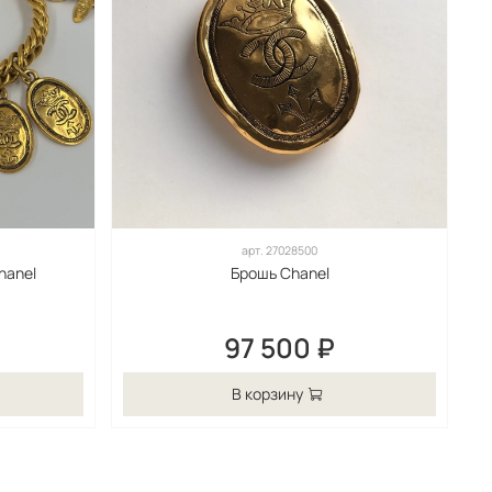
арт.
27028500
hanel
Брошь Chanel
97 500 ₽
В корзину