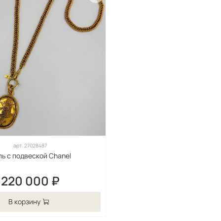
арт.
27028487
ь с подвеской Chanel
220 000 ₽
В корзину