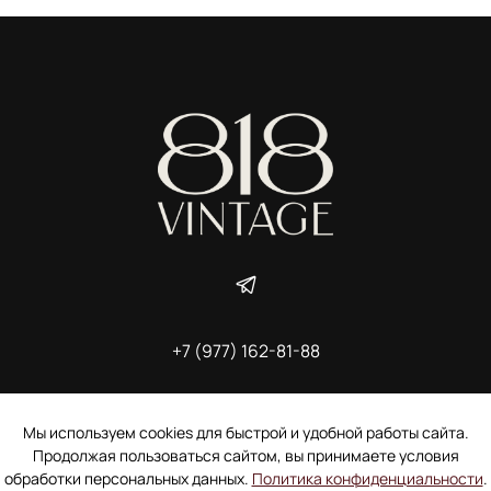
+7 (977) 162-81-88
ИП Ширшова Александра Алексеевна,
ИНН 691507118728
Пользовательское соглашение
Мы используем cookies для быстрой и удобной работы сайта.
Электронное согласие покупателя на рассылку
Продолжая пользоваться сайтом, вы принимаете условия
Согласие на обработку персональных данных
обработки персональных данных.
Политика конфиденциальности
.