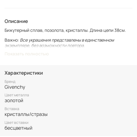
Описание
Бижутерный сплав, позолота, кристаллы. Длина цепи 38см.
Важно:
Все украшения представлены в единственном
экземпляре, без возможности повтора.
Для вашего комфорта у нас нет БРОНИ, украшение
Показать полностью
гарантировано становится вашим только после оплаты.
Неоплаченные заказы аннулируются.
Винтаж не подлежит возврату. Все важные для вас нюансы по
Характеристики
размеру и состоянию уточняйте перед покупкой.
Бренд
Givenchy
Цвет металла
золотой
Вставка
кристаллы/стразы
Цвет вставки
бесцветный