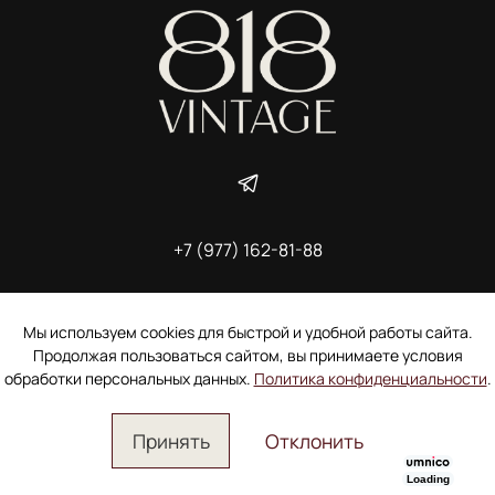
+7 (977) 162-81-88
ИП Ширшова Александра Алексеевна,
ИНН 691507118728
Пользовательское соглашение
Мы используем cookies для быстрой и удобной работы сайта.
Электронное согласие покупателя на рассылку
Продолжая пользоваться сайтом, вы принимаете условия
Согласие на обработку персональных данных
обработки персональных данных.
Политика конфиденциальности
.
Принять
Отклонить
Loading
Главная
Поиск
Корзина
Избранное
Профиль