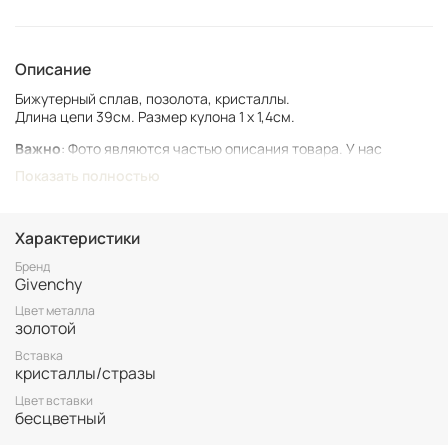
Описание
Бижутерный сплав, позолота, кристаллы.
Длина цепи 39см. Размер кулона 1 х 1,4см.
Важно
: Фото являются частью описания товара. У нас
представлен подлинный винтаж, который может иметь следы
Показать полностью
времени и использования.
Винтаж не подлежит возврату. Все важные для вас нюансы по
размеру и состоянию уточняйте перед покупкой.
Характеристики
Все товары представлены в единственном экземпляре. Бронь
Бренд
Givenchy
возможна только после 100% оплаты.
Неоплаченные заказы аннулируются.
Цвет металла
золотой
Вставка
кристаллы/стразы
Цвет вставки
бесцветный