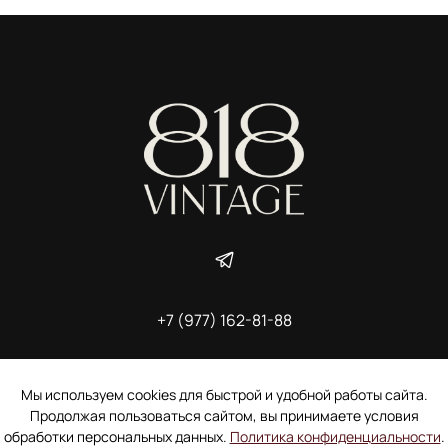
+7 (977) 162-81-88
ИП Ширшова Александра Алексеевна,
ИНН 691507118728
Пользовательское соглашение
Мы используем cookies для быстрой и удобной работы сайта.
Электронное согласие покупателя на рассылку
Продолжая пользоваться сайтом, вы принимаете условия
Согласие на обработку персональных данных
обработки персональных данных.
Политика конфиденциальности
.