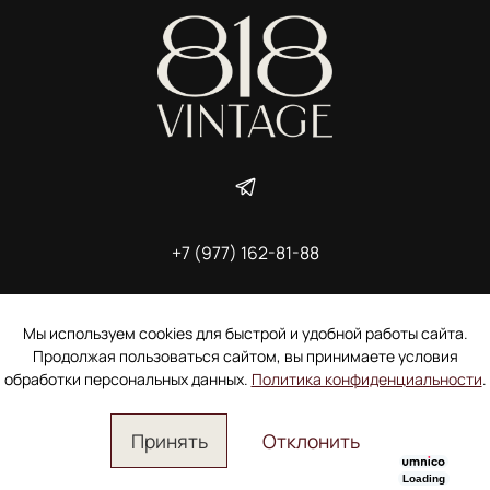
+7 (977) 162-81-88
ИП Ширшова Александра Алексеевна,
ИНН 691507118728
Пользовательское соглашение
Мы используем cookies для быстрой и удобной работы сайта.
Электронное согласие покупателя на рассылку
Продолжая пользоваться сайтом, вы принимаете условия
Согласие на обработку персональных данных
обработки персональных данных.
Политика конфиденциальности
.
Принять
Отклонить
Loading
Главная
Поиск
Корзина
Избранное
Профиль