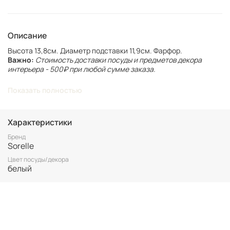
Описание
Высота 13,8см. Диаметр подставки 11,9см. Фарфор.
Важно:
Стоимость доставки посуды и предметов декора
интерьера - 500₽ при любой сумме заказа.
При оформлении заказа необходимо выбрать
Показать полностью
соответствующий способ доставки.
Винтаж не подлежит возврату. Все важные для вас нюансы по
размеру и состоянию уточняйте перед покупкой.
Характеристики
Бренд
Sorelle
Цвет посуды/декора
белый