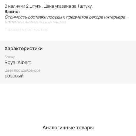
В наличии 2 штуки. Цена указана за 1 штуку.
Важно:
Стоимость доставки посуды и предметов декора интерьера -
500₽ при любой сумме заказа.
При оформлении заказа необходимо выбрать
Показать полностью
соответствующий способ доставки.
Винтаж не подлежит возврату. Все важные для вас нюансы по
Характеристики
размеру и состоянию уточняйте переде покупкой.
Бренд
Royal Albert
Цвет посуды/декора
розовый
Аналогичные товары