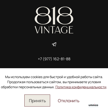
+7 (977) 162-81-88
ИП Ширшова Александра Алексеевна,
ИНН 691507118728
Пользовательское соглашение
Мы используем cookies для быстрой и удобной работы сайта.
Электронное согласие покупателя на рассылку
Продолжая пользоваться сайтом, вы принимаете условия
Согласие на обработку персональных данных
обработки персональных данных.
Политика конфиденциальности
.
Принять
Отклонить