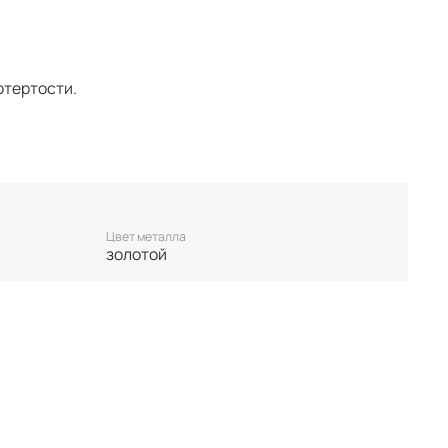
отертости.
ы в единственном экземпляре, без возможности
 нет БРОНИ, украшение гарантировано становится
Цвет металла
золотой
. Неоплаченные заказы аннулируются.
у. Все важные для вас нюансы по размеру и
 покупкой.