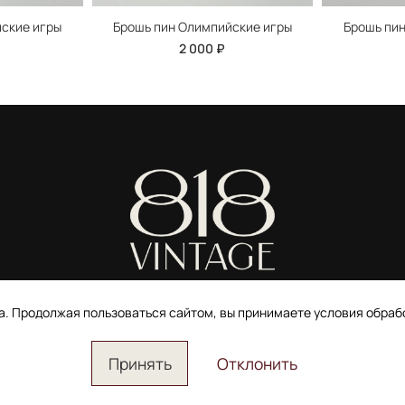
ские игры
Брошь пин Олимпийские игры
Брошь пи
2 000 ₽
ИП Ширшова Александра Алексеевна,
ИНН 691507118728
та. Продолжая пользоваться сайтом, вы принимаете условия обра
Пользовательское соглашение
Электронное согласие покупателя на рассылку
Согласие на обработку персональных данных
Принять
Отклонить