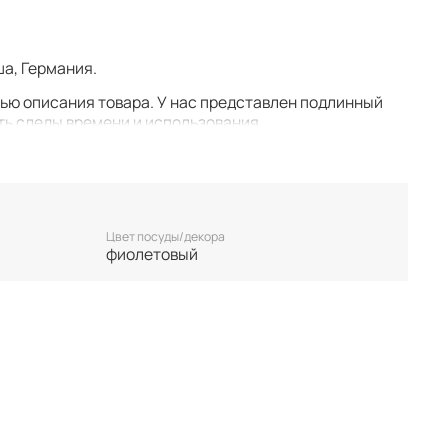
ша, Германия.
тью описания товара. У нас представлен подлинный
ть следы времени и использования.
у. Все важные для вас нюансы по размеру и
 покупкой.
 единственном экземпляре. Бронь возможна только
Цвет посуды/декора
лируются.
фиолетовый