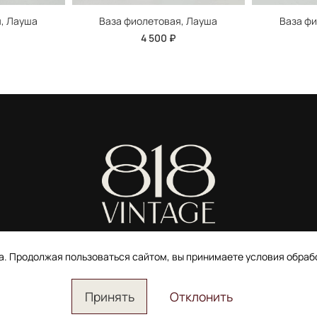
, Лауша
Ваза фиолетовая, Лауша
Ваза ф
4 500 ₽
ИП Ширшова Александра Алексеевна,
ИНН 691507118728
та. Продолжая пользоваться сайтом, вы принимаете условия обра
Пользовательское соглашение
Электронное согласие покупателя на рассылку
Согласие на обработку персональных данных
Принять
Отклонить