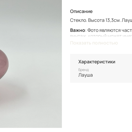
Описание
Стекло. Высота 13,3см. Лау
Важно
: Фото являются час
винтаж, который может име
Показать полностью
Винтаж не подлежит возврат
состоянию уточняйте перед
Характеристики
Все товары представлены в
после 100% оплаты.
Бренд
Неоплаченные заказы анну
Лауша