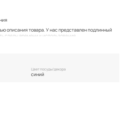
ания
тью описания товара. У нас представлен подлинный
ть следы времени и использования.
у. Все важные для вас нюансы по размеру и
 покупкой.
 единственном экземпляре. Бронь возможна только
Цвет посуды/декора
лируются.
синий