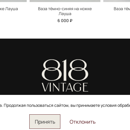
жке Лауша
Ваза тёмно-синяя на ножке
Ваза тё
Лауша
6 000 ₽
ИП Ширшова Александра Алексеевна,
ИНН 691507118728
та. Продолжая пользоваться сайтом, вы принимаете условия обра
Пользовательское соглашение
Электронное согласие покупателя на рассылку
Согласие на обработку персональных данных
Принять
Отклонить