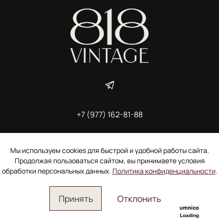
+7 (977) 162-81-88
ИП Ширшова Александра Алексеевна,
ИНН 691507118728
Пользовательское соглашение
Мы используем cookies для быстрой и удобной работы сайта.
Электронное согласие покупателя на рассылку
Продолжая пользоваться сайтом, вы принимаете условия
Согласие на обработку персональных данных
обработки персональных данных.
Политика конфиденциальности
.
Принять
Отклонить
Loading
Главная
Поиск
Корзина
Избранное
Профиль