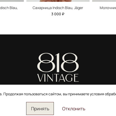
disch Blau,
Сахарница Indisch Blau, Jäger
Молочник 
3 000 ₽
ИП Ширшова Александра Алексеевна,
ИНН 691507118728
та. Продолжая пользоваться сайтом, вы принимаете условия обра
Пользовательское соглашение
Электронное согласие покупателя на рассылку
Согласие на обработку персональных данных
Принять
Отклонить