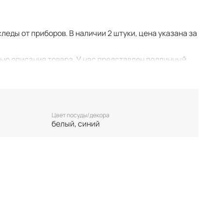
леды от приборов. В наличии 2 штуки, цена указана за
тью описания товара. У нас представлен подлинный
ть следы времени и использования.
у. Все важные для вас нюансы по размеру и
 покупкой.
 единственном экземпляре. Бронь возможна только
Цвет посуды/декора
белый, синий
лируются.