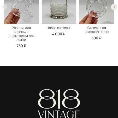
Розетка для
Набор костеров
Стеклянная
варенья с
розетка/костер
4 000 ₽
держателем для
500 ₽
ложки
750 ₽