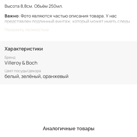
Высота 8,8см. Объём 250мл.
Важно
: Фото являются частью описания товара. У нас
представлен подлинный винтаж, который может иметь следы
времени и использования.
Показать полностью
Винтаж не подлежит возврату. Все важные для вас нюансы по
размеру и состоянию уточняйте перед покупкой.
Характеристики
Все товары представлены в единственном экземпляре. Бронь
возможна только после 100% оплаты.
Бренд
Villeroy & Boch
Неоплаченные заказы аннулируются.
Цвет посуды/декора
белый, зелёный, оранжевый
Аналогичные товары