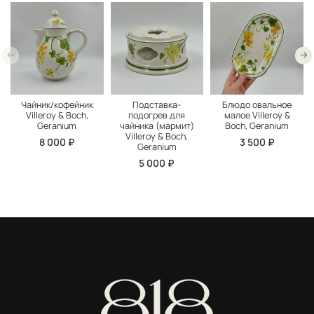
Чайник/кофейник
Подставка-
Блюдо овальное
Villeroy & Boch,
подогрев для
малое Villeroy &
Geranium
чайника (мармит)
Boch, Geranium
Villeroy & Boch,
8 000 ₽
3 500 ₽
Geranium
5 000 ₽