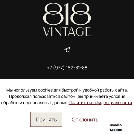
+7 (977) 162-81-88
ИП Ширшова Александра Алексеевна,
ИНН 691507118728
Пользовательское соглашение
Мы используем cookies для быстрой и удобной работы сайта.
Электронное согласие покупателя на рассылку
Продолжая пользоваться сайтом, вы принимаете условия
Согласие на обработку персональных данных
обработки персональных данных.
Политика конфиденциальности
.
Принять
Отклонить
Loading
Главная
Поиск
Корзина
Избранное
Профиль