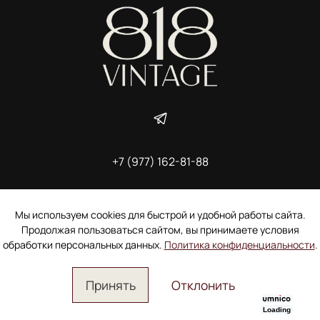
+7 (977) 162-81-88
ИП Ширшова Александра Алексеевна,
ИНН 691507118728
Пользовательское соглашение
Мы используем cookies для быстрой и удобной работы сайта.
Электронное согласие покупателя на рассылку
Продолжая пользоваться сайтом, вы принимаете условия
Согласие на обработку персональных данных
обработки персональных данных.
Политика конфиденциальности
.
Принять
Отклонить
Loading
Главная
Поиск
Корзина
Избранное
Профиль