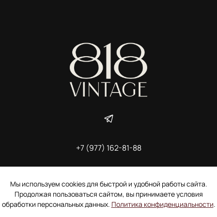
+7 (977) 162-81-88
ИП Ширшова Александра Алексеевна,
ИНН 691507118728
Пользовательское соглашение
Мы используем cookies для быстрой и удобной работы сайта.
Электронное согласие покупателя на рассылку
Продолжая пользоваться сайтом, вы принимаете условия
Согласие на обработку персональных данных
обработки персональных данных.
Политика конфиденциальности
.