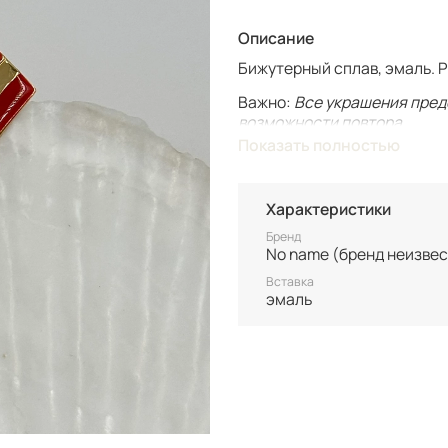
Описание
Бижутерный сплав, эмаль. Р
Важно:
Все украшения пред
возможности повтора.
Показать полностью
Для вашего комфорта у нас
вашим только после оплаты
Характеристики
Винтаж не подлежит возврат
состоянию уточняйте перед
Бренд
No name (бренд неизвес
Вставка
эмаль