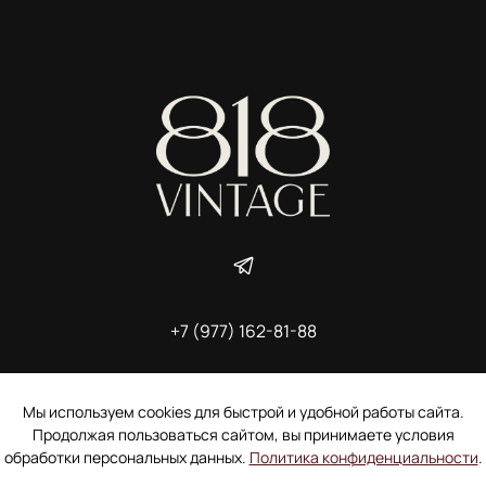
+7 (977) 162-81-88
ИП Ширшова Александра Алексеевна,
ИНН 691507118728
Пользовательское соглашение
Мы используем cookies для быстрой и удобной работы сайта.
Электронное согласие покупателя на рассылку
Продолжая пользоваться сайтом, вы принимаете условия
Согласие на обработку персональных данных
обработки персональных данных.
Политика конфиденциальности
.