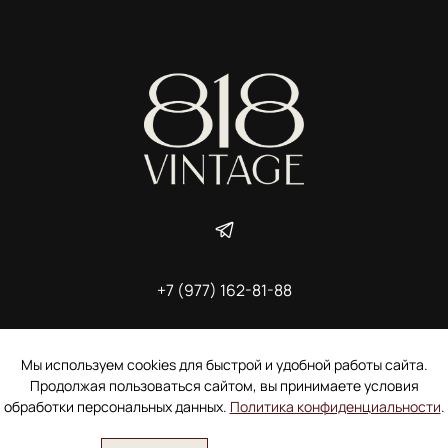
+7 (977) 162-81-88
ИП Ширшова Александра Алексеевна,
ИНН 691507118728
Пользовательское соглашение
Мы используем cookies для быстрой и удобной работы сайта.
Электронное согласие покупателя на рассылку
Продолжая пользоваться сайтом, вы принимаете условия
Согласие на обработку персональных данных
обработки персональных данных.
Политика конфиденциальности
.