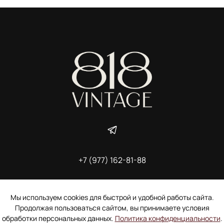
+7 (977) 162-81-88
ИП Ширшова Александра Алексеевна,
ИНН 691507118728
Пользовательское соглашение
Мы используем cookies для быстрой и удобной работы сайта.
Электронное согласие покупателя на рассылку
Продолжая пользоваться сайтом, вы принимаете условия
Согласие на обработку персональных данных
обработки персональных данных.
Политика конфиденциальности
.