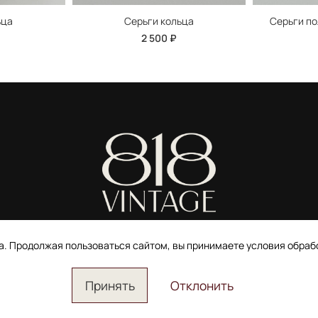
ьца
Серьги кольца
Серьги по
2 500 ₽
ИП Ширшова Александра Алексеевна,
ИНН 691507118728
та. Продолжая пользоваться сайтом, вы принимаете условия обра
Пользовательское соглашение
Электронное согласие покупателя на рассылку
Согласие на обработку персональных данных
Принять
Отклонить