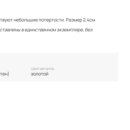
твуют небольшие потертости. Размер 2,4см
ставлены в единственном экземпляре, без
 нет БРОНИ, украшение гарантировано становится
. Неоплаченные заказы аннулируются.
у. Все важные для вас нюансы по размеру и
 покупкой.
Цвет металла
тен)
золотой