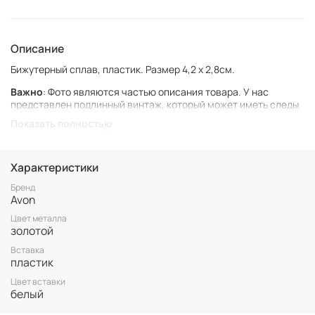
Описание
Бижутерный сплав, пластик. Размер 4,2 х 2,8см.
Важно
: Фото являются частью описания товара. У нас
представлен подлинный винтаж, который может иметь следы
времени и использования.
Показать полностью
Винтаж не подлежит возврату. Все важные для вас нюансы по
размеру и состоянию уточняйте перед покупкой.
Характеристики
Все товары представлены в единственном экземпляре. Бронь
возможна только после 100% оплаты.
Бренд
Avon
Неоплаченные заказы аннулируются.
Цвет металла
золотой
Вставка
пластик
Цвет вставки
белый