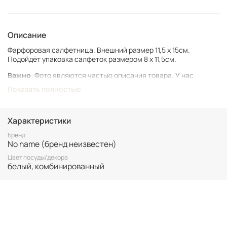
Описание
Фарфоровая салфетница. Внешний размер 11,5 х 15см.
Подойдёт упаковка салфеток размером 8 х 11,5см.
Важно
: Фото являются частью описания товара. У нас
представлен подлинный винтаж, который может иметь следы
Показать полностью
времени и использования.
Винтаж не подлежит возврату. Все важные для вас нюансы по
размеру и состоянию уточняйте перед покупкой.
Характеристики
Все товары представлены в единственном экземпляре. Бронь
Бренд
No name (бренд неизвестен)
возможна только после 100% оплаты.
Неоплаченные заказы аннулируются.
Цвет посуды/декора
белый, комбинированный