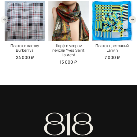
Платок в клетку
Шарф с узором
Платок цветочный
Burberrys
пейсли Yves Saint
Lanvin
Laurent
24 000 ₽
7 000 ₽
15 000 ₽