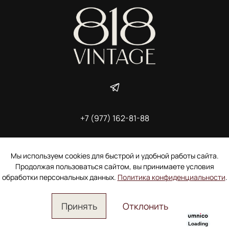
+7 (977) 162-81-88
ИП Ширшова Александра Алексеевна,
ИНН 691507118728
Пользовательское соглашение
Мы используем cookies для быстрой и удобной работы сайта.
Электронное согласие покупателя на рассылку
Продолжая пользоваться сайтом, вы принимаете условия
Согласие на обработку персональных данных
обработки персональных данных.
Политика конфиденциальности
.
Принять
Отклонить
Loading
Главная
Поиск
Корзина
Избранное
Профиль