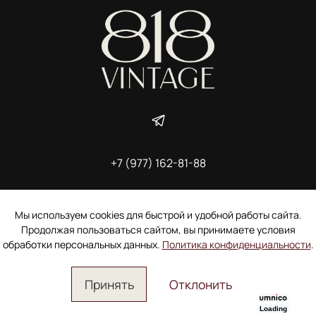
+7 (977) 162-81-88
ИП Ширшова Александра Алексеевна,
ИНН 691507118728
Пользовательское соглашение
Мы используем cookies для быстрой и удобной работы сайта.
Электронное согласие покупателя на рассылку
Продолжая пользоваться сайтом, вы принимаете условия
Согласие на обработку персональных данных
обработки персональных данных.
Политика конфиденциальности
.
Принять
Отклонить
Loading
Главная
Поиск
Корзина
Избранное
Профиль