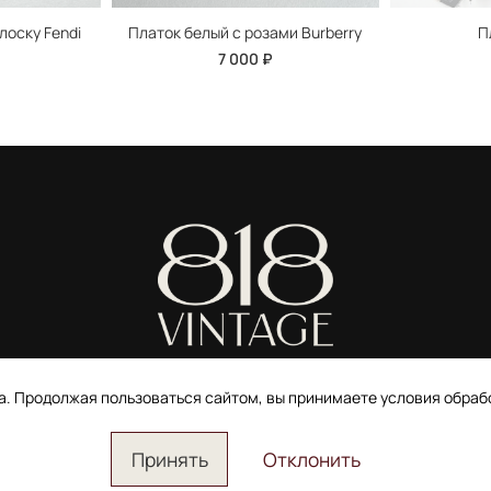
лоску Fendi
Платок белый с розами Burberry
П
7 000 ₽
ИП Ширшова Александра Алексеевна,
ИНН 691507118728
та. Продолжая пользоваться сайтом, вы принимаете условия обра
Пользовательское соглашение
Электронное согласие покупателя на рассылку
Согласие на обработку персональных данных
Принять
Отклонить