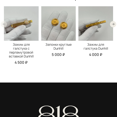
Зажим для
Запонки круглые
Зажим для
галстука с
Dunhill
галстука Dunhill
перламутровой
5 000 ₽
4 000 ₽
вставкой Dunhill
4 500 ₽