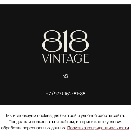
+7 (977) 162-81-88
ИП Ширшова Александра Алексеевна,
ИНН 691507118728
Пользовательское соглашение
Мы используем cookies для быстрой и удобной работы сайта.
Электронное согласие покупателя на рассылку
Продолжая пользоваться сайтом, вы принимаете условия
Согласие на обработку персональных данных
обработки персональных данных.
Политика конфиденциальности
.