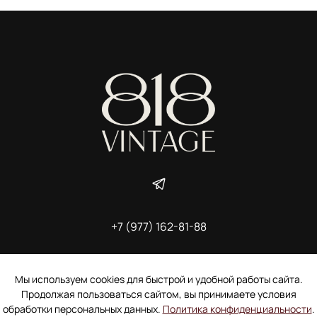
+7 (977) 162-81-88
ИП Ширшова Александра Алексеевна,
ИНН 691507118728
Пользовательское соглашение
Мы используем cookies для быстрой и удобной работы сайта.
Электронное согласие покупателя на рассылку
Продолжая пользоваться сайтом, вы принимаете условия
Согласие на обработку персональных данных
обработки персональных данных.
Политика конфиденциальности
.