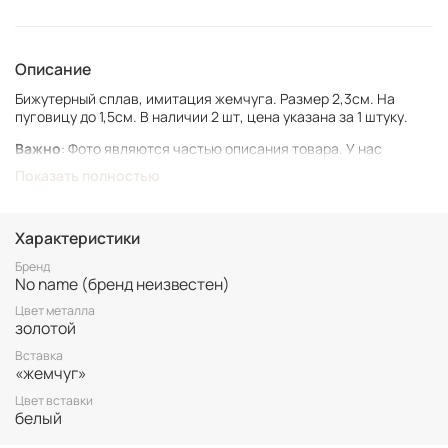
Описание
Бижутерный сплав, имитация жемчуга. Размер 2,3см. На
пуговицу до 1,5см. В наличии 2 шт, цена указана за 1 штуку.
Важно
: Фото являются частью описания товара. У нас
представлен подлинный винтаж, который может иметь следы
Показать полностью
времени и использования.
Винтаж не подлежит возврату. Все важные для вас нюансы по
размеру и состоянию уточняйте перед покупкой.
Характеристики
Все товары представлены в единственном экземпляре. Бронь
Бренд
No name (бренд неизвестен)
возможна только после 100% оплаты.
Неоплаченные заказы аннулируются.
Цвет металла
золотой
Вставка
«жемчуг»
Цвет вставки
белый