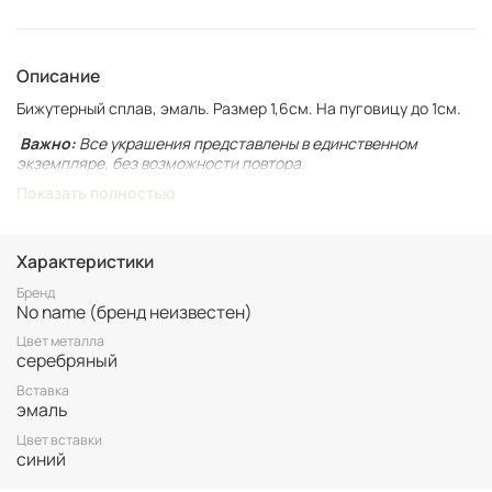
Описание
Бижутерный сплав, эмаль. Размер 1,6см. На пуговицу до 1см.
Важно:
Все украшения представлены в единственном
экземпляре, без возможности повтора.
Показать полностью
Для вашего комфорта у нас нет БРОНИ, украшение
гарантировано становится вашим только после оплаты.
Неоплаченные заказы аннулируются.
Характеристики
Винтаж не подлежит возврату. Все важные для вас нюансы по
размеру и состоянию уточняйте перед покупкой.
Бренд
No name (бренд неизвестен)
Цвет металла
серебряный
Вставка
эмаль
Цвет вставки
синий