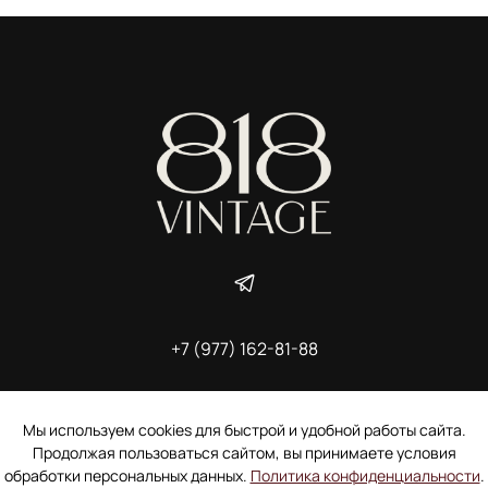
+7 (977) 162-81-88
ИП Ширшова Александра Алексеевна,
ИНН 691507118728
Пользовательское соглашение
Мы используем cookies для быстрой и удобной работы сайта.
Электронное согласие покупателя на рассылку
Продолжая пользоваться сайтом, вы принимаете условия
Согласие на обработку персональных данных
обработки персональных данных.
Политика конфиденциальности
.