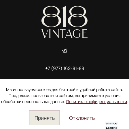
+7 (977) 162-81-88
ИП Ширшова Александра Алексеевна,
ИНН 691507118728
Пользовательское соглашение
Мы используем cookies для быстрой и удобной работы сайта.
Электронное согласие покупателя на рассылку
Продолжая пользоваться сайтом, вы принимаете условия
Согласие на обработку персональных данных
обработки персональных данных.
Политика конфиденциальности
.
Принять
Отклонить
Loading
Главная
Поиск
Корзина
Избранное
Профиль