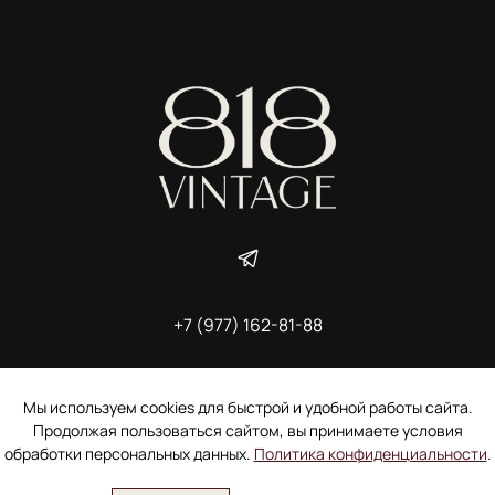
+7 (977) 162-81-88
ИП Ширшова Александра Алексеевна,
ИНН 691507118728
Пользовательское соглашение
Мы используем cookies для быстрой и удобной работы сайта.
Электронное согласие покупателя на рассылку
Продолжая пользоваться сайтом, вы принимаете условия
Согласие на обработку персональных данных
обработки персональных данных.
Политика конфиденциальности
.