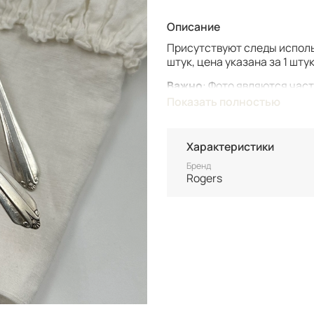
Описание
Присутствуют следы исполь
штук, цена указана за 1 штук
Важно
: Фото являются час
винтаж, который может име
Показать полностью
Винтаж не подлежит возврат
состоянию уточняйте перед
Характеристики
Все товары представлены в
Бренд
после 100% оплаты.
Rogers
Неоплаченные заказы анну