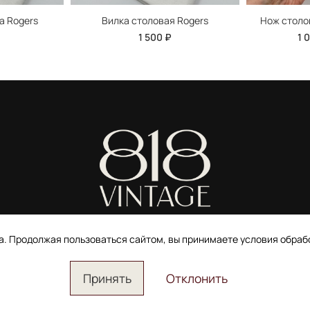
а Rogers
Вилка столовая Rogers
Нож столо
1 500 ₽
1 
ИП Ширшова Александра Алексеевна,
ИНН 691507118728
та. Продолжая пользоваться сайтом, вы принимаете условия обра
Пользовательское соглашение
Электронное согласие покупателя на рассылку
Согласие на обработку персональных данных
Принять
Отклонить