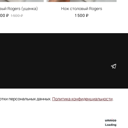
вый Rogers (уценка)
Нож столовый Rogers
Л
000 ₽
1 500 ₽
1 500 ₽
ботки персональных данных.
Политика конфиденциальности
.
Loading