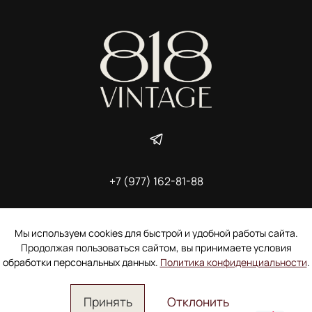
+7 (977) 162-81-88
ИП Ширшова Александра Алексеевна,
ИНН 691507118728
Пользовательское соглашение
Мы используем cookies для быстрой и удобной работы сайта.
Электронное согласие покупателя на рассылку
Продолжая пользоваться сайтом, вы принимаете условия
Согласие на обработку персональных данных
обработки персональных данных.
Политика конфиденциальности
.
Принять
Отклонить