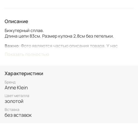
Описание
Бижутерный сплав.
Длина цепи 83см. Размер кулона 2,8см без петельки.
Важно
: Фото являются частью описания товара. У нас
представлен подлинный винтаж, который может иметь следы
Показать полностью
времени и использования.
Винтаж не подлежит возврату. Все важные для вас нюансы по
размеру и состоянию уточняйте перед покупкой.
Характеристики
Все товары представлены в единственном экземпляре. Бронь
Бренд
Anne Klein
возможна только после 100% оплаты.
Неоплаченные заказы аннулируются.
Цвет металла
золотой
Вставка
без вставок