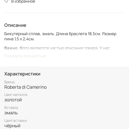
В избранное
Описание
Бижутерный сплав, эмаль. Длина браслета 18,5см. Размер
пина 1,5 x 2,4см.
Важно
: Фото являются частью описания товара. У нас
представлен подлинный винтаж, который может иметь следы
Показать полностью
времени и использования.
Винтаж не подлежит возврату. Все важные для вас нюансы по
размеру и состоянию уточняйте перед покупкой.
Характеристики
Все товары представлены в единственном экземпляре. Бронь
Бренд
Roberta di Camerino
возможна только после 100% оплаты.
Неоплаченные заказы аннулируются.
Цвет металла
золотой
Вставка
эмаль
Цвет вставки
чёрный