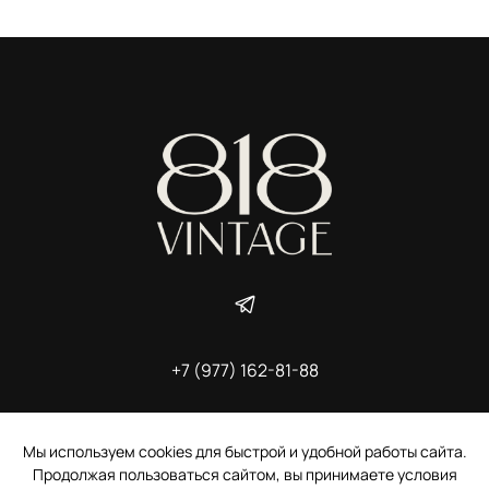
+7 (977) 162-81-88
ИП Ширшова Александра Алексеевна,
ИНН 691507118728
Пользовательское соглашение
Мы используем cookies для быстрой и удобной работы сайта.
Электронное согласие покупателя на рассылку
Продолжая пользоваться сайтом, вы принимаете условия
Согласие на обработку персональных данных