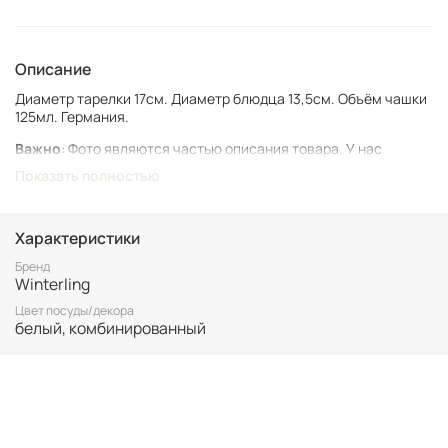
Описание
Диаметр тарелки 17см. Диаметр блюдца 13,5см. Объём чашки
125мл. Германия.
Важно
: Фото являются частью описания товара. У нас
представлен подлинный винтаж, который может иметь следы
Показать полностью
времени и использования.
Винтаж не подлежит возврату. Все важные для вас нюансы по
размеру и состоянию уточняйте перед покупкой.
Характеристики
Все товары представлены в единственном экземпляре. Бронь
Бренд
Winterling
возможна только после 100% оплаты.
Неоплаченные заказы аннулируются.
Цвет посуды/декора
белый, комбинированный