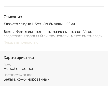
Описание
Диаметр блюдца 11,3см. Объём чашки 100мл.
Важно
: Фото являются частью описания товара. У нас
представлен подлинный винтаж, который может иметь следы
времени и использования.
Показать полностью
Винтаж не подлежит возврату. Все важные для вас нюансы по
размеру и состоянию уточняйте перед покупкой.
Характеристики
Все товары представлены в единственном экземпляре. Бронь
возможна только после 100% оплаты.
Бренд
Hutschenreuther
Неоплаченные заказы аннулируются.
Цвет посуды/декора
белый, комбинированный