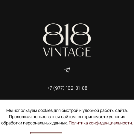
+7 (977) 162-81-88
ИП Ширшова Александра Алексеевна,
ИНН 691507118728
Пользовательское соглашение
Мы используем cookies для быстрой и удобной работы сайта.
Электронное согласие покупателя на рассылку
Продолжая пользоваться сайтом, вы принимаете условия
Согласие на обработку персональных данных
обработки персональных данных.
Политика конфиденциальности
.