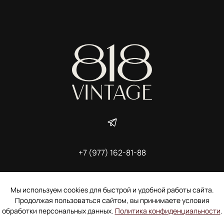
+7 (977) 162-81-88
ИП Ширшова Александра Алексеевна,
ИНН 691507118728
Пользовательское соглашение
Мы используем cookies для быстрой и удобной работы сайта.
Электронное согласие покупателя на рассылку
Продолжая пользоваться сайтом, вы принимаете условия
Согласие на обработку персональных данных
обработки персональных данных.
Политика конфиденциальности
.