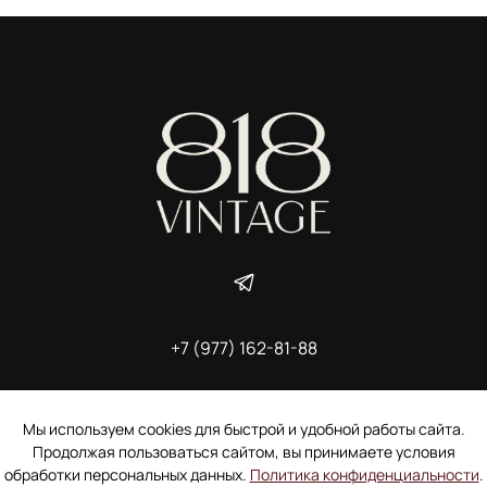
+7 (977) 162-81-88
ИП Ширшова Александра Алексеевна,
ИНН 691507118728
Пользовательское соглашение
Мы используем cookies для быстрой и удобной работы сайта.
Электронное согласие покупателя на рассылку
Продолжая пользоваться сайтом, вы принимаете условия
Согласие на обработку персональных данных
обработки персональных данных.
Политика конфиденциальности
.