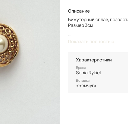
Описание
Бижутерный сплав, позолот
Размер 3см
Важно:
Показать полностью
Все украшения представлен
повтора.
Характеристики
Для вашего комфорта у нас
вашим только после оплаты
Бренд
Sonia Rykiel
Винтаж не подлежит возврат
Вставка
состоянию уточняйте перед
«жемчуг»