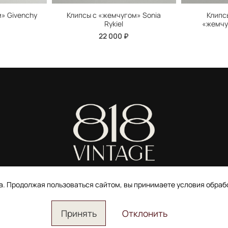
» Givenchy
Клипсы с «жемчугом» Sonia
Клипс
Rykiel
«жемчуг
22 000 ₽
ИП Ширшова Александра Алексеевна,
ИНН 691507118728
та. Продолжая пользоваться сайтом, вы принимаете условия обра
Пользовательское соглашение
Электронное согласие покупателя на рассылку
Согласие на обработку персональных данных
Принять
Отклонить