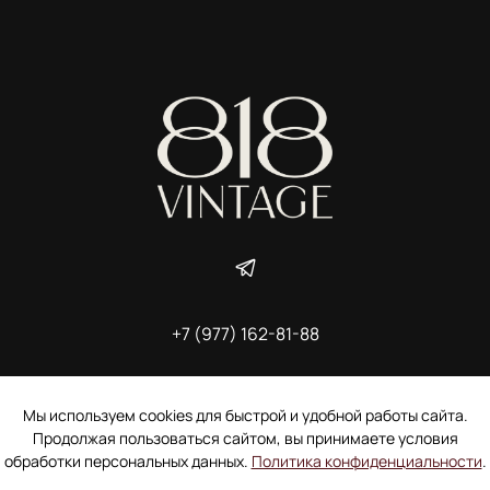
+7 (977) 162-81-88
ИП Ширшова Александра Алексеевна,
ИНН 691507118728
Пользовательское соглашение
Мы используем cookies для быстрой и удобной работы сайта.
Электронное согласие покупателя на рассылку
Продолжая пользоваться сайтом, вы принимаете условия
Согласие на обработку персональных данных
обработки персональных данных.
Политика конфиденциальности
.