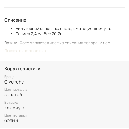
Описание
Бижутерный сплав, позолота, имитация жемчуга.
Размер 2,4см. Вес 20,2г.
Важно
: Фото являются частью описания товара. У нас
представлен подлинный винтаж, который может иметь следы
Показать полностью
времени и использования.
Винтаж не подлежит возврату. Все важные для вас нюансы по
размеру и состоянию уточняйте перед покупкой.
Характеристики
Все товары представлены в единственном экземпляре. Бронь
Бренд
Givenchy
возможна только после 100% оплаты.
Неоплаченные заказы аннулируются.
Цвет металла
золотой
Вставка
«жемчуг»
Цвет вставки
белый