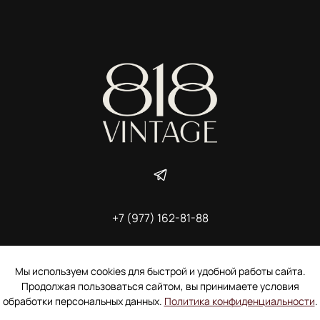
+7 (977) 162-81-88
ИП Ширшова Александра Алексеевна,
ИНН 691507118728
Пользовательское соглашение
Мы используем cookies для быстрой и удобной работы сайта.
Электронное согласие покупателя на рассылку
Продолжая пользоваться сайтом, вы принимаете условия
Согласие на обработку персональных данных
обработки персональных данных.
Политика конфиденциальности
.