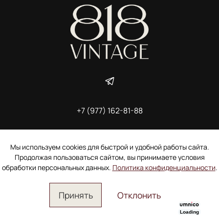
+7 (977) 162-81-88
ИП Ширшова Александра Алексеевна,
ИНН 691507118728
Пользовательское соглашение
Мы используем cookies для быстрой и удобной работы сайта.
Электронное согласие покупателя на рассылку
Продолжая пользоваться сайтом, вы принимаете условия
Согласие на обработку персональных данных
обработки персональных данных.
Политика конфиденциальности
.
Принять
Отклонить
Loading
Главная
Поиск
Корзина
Избранное
Профиль